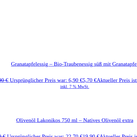
Granatapfelessig – Bio-Traubenessig süß mit Granatapfe
90
€
Ursprünglicher Preis war: 6,90 €
5,70
€
Aktueller Preis ist
inkl. 7 % MwSt.
Olivenöl Lakonikos 750 ml – Natives Olivenöl extra
0
€
Ursprünglicher Preis war: 22,70 €
19,90
€
Aktueller Preis i