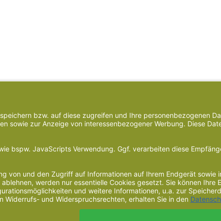
änden einen Newsletter / unsere Olivenöl-News per E-Mail, mit dem w