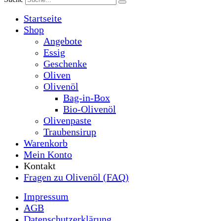
Startseite
Shop
Angebote
Essig
Geschenke
Oliven
Olivenöl
Bag-in-Box
Bio-Olivenöl
Olivenpaste
Traubensirup
Warenkorb
Mein Konto
Kontakt
Fragen zu Olivenöl (FAQ)
Impressum
AGB
Datenschutzerklärung