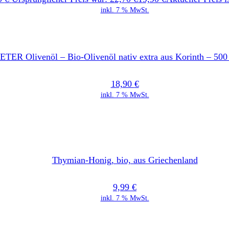
inkl. 7 % MwSt.
ER Olivenöl – Bio-Olivenöl nativ extra aus Korinth – 500
18,90
€
inkl. 7 % MwSt.
Thymian-Honig, bio, aus Griechenland
9,99
€
inkl. 7 % MwSt.