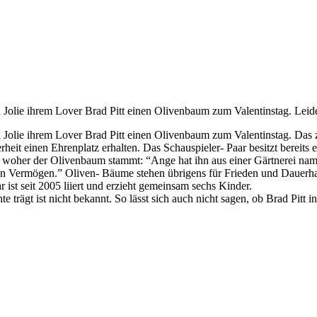
olie ihrem Lover Brad Pitt einen Olivenbaum zum Valentinstag. Leider w
Jolie ihrem Lover Brad Pitt einen Olivenbaum zum Valentinstag. Das za
erheit einen Ehrenplatz erhalten. Das Schauspieler- Paar besitzt berei
will, woher der Olivenbaum stammt: “Ange hat ihn aus einer Gärtnerei n
 ein Vermögen.” Oliven- Bäume stehen übrigens für Frieden und Dauerha
ist seit 2005 liiert und erzieht gemeinsam sechs Kinder.
rägt ist nicht bekannt. So lässt sich auch nicht sagen, ob Brad Pitt in 