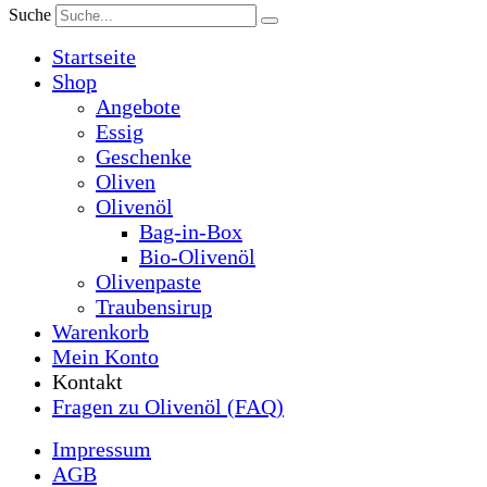
Suche
Startseite
Shop
Angebote
Essig
Geschenke
Oliven
Olivenöl
Bag-in-Box
Bio-Olivenöl
Olivenpaste
Traubensirup
Warenkorb
Mein Konto
Kontakt
Fragen zu Olivenöl (FAQ)
Impressum
AGB