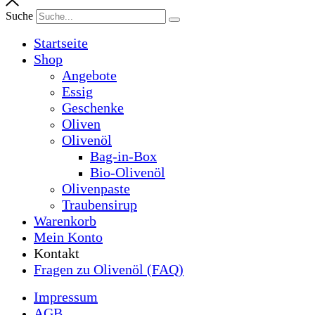
Suche
Startseite
Shop
Angebote
Essig
Geschenke
Oliven
Olivenöl
Bag-in-Box
Bio-Olivenöl
Olivenpaste
Traubensirup
Warenkorb
Mein Konto
Kontakt
Fragen zu Olivenöl (FAQ)
Impressum
AGB